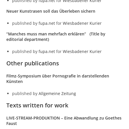
published by
fupa.net
for
Wiesbadener Kurier
Neuer Kunstrasen soll das Überleben sichern
published by
fupa.net
for
Wiesbadener Kurier
“Manches muss man mehrfach erklären”
(Title by
editorial department)
published by
fupa.net
for
Wiesbadener Kurier
Other publications
Filmz-Symposium über Pornografie in darstellenden
Künsten
published by
Allgemeine Zeitung
Texts written for work
LIVE-STREAM-PRODUKTION – Eine Abwandlung zu Goethes
Faust